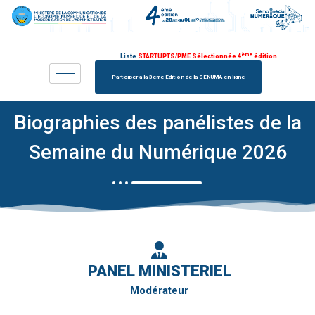
Aller
au
contenu
ème
Liste
STARTUPTS/PME Sélectionnée 4
édition
Participer à la 3ème Edition de la SENUMA en ligne
Biographies des panélistes de la
Semaine du Numérique 2026
PANEL MINISTERIEL
Modérateur