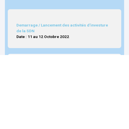
Demarrage / Lancement des activités d'investure
de la SDN
Date : 11 au 12 Octobre 2022
Final PITCH
Date : 12 Octobre 2022
Céremonie de remise officielle des récompenses